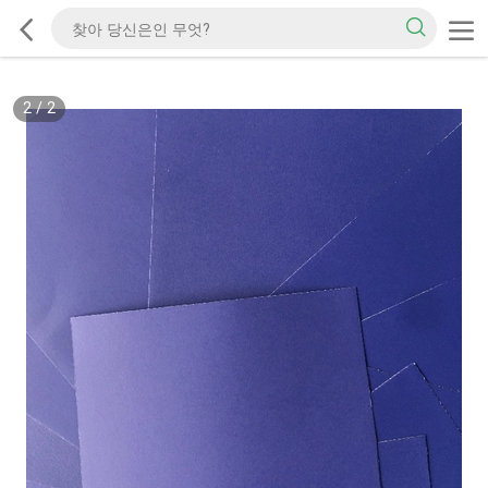
2
/
2