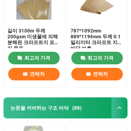
길이 3100m 두께
787*1092mm
200gsm 미생물에 의해
889*1194mm 두께 0.1
분해된 크라프트지 포장
밀리미터 크라프트 지
지 묶음
바닥 보호
최고의 가격
최고의 가격
연락처
연락처
논문을 커버하는 구조 바닥
(88)