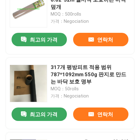
덮개
MOQ：500rolls
일시적 보호하는 바닥 덮개
가격：Negociation
검은 마분지 종이
최고의 가격
연락처
통기성 접착 테이프
317개 평방피트 적용 범위
787*1092mm 550g 판지로 만드
포장롤 용지
는 바닥 보호 명부
MOQ：50rolls
검은 코트지
가격：Negociation
최고의 가격
연락처
착색된 페이퍼 롤
재활용된 마분지 종이