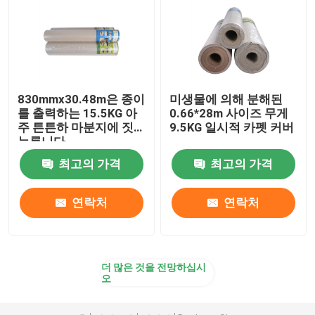
830mmx30.48m은 종이
미생물에 의해 분해된
를 출력하는 15.5KG 아
0.66*28m 사이즈 무게
주 튼튼하 마분지에 짓
9.5KG 일시적 카펫 커버
누릅니다
최고의 가격
최고의 가격
연락처
연락처
더 많은 것을 전망하십시
오