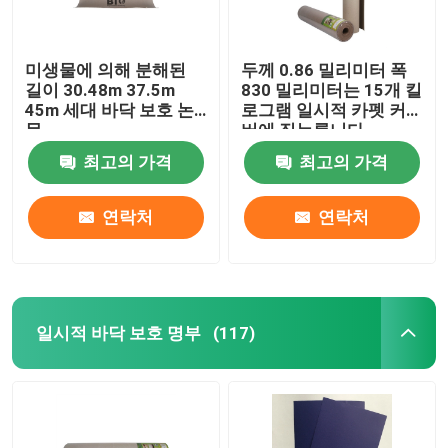
미생물에 의해 분해된
두께 0.86 밀리미터 폭
길이 30.48m 37.5m
830 밀리미터는 15개 킬
45m 세대 바닥 보호 논
로그램 일시적 카펫 커
문
버에 짓누릅니다
최고의 가격
최고의 가격
연락처
연락처
일시적 바닥 보호 명부
(117)