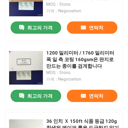
MOQ：5tons
가격：Negociation
제품 소개
최고의 가격
연락처
보호 논문에 바닥을 깔기
일시적 바닥 보호 명부
1200 밀리미터 / 1760 밀리미터
폭 일 측 코팅 160gsm은 판지로
만드는 종이를 검게합니다
크라프트 지 바닥 보호
MOQ：5tons
가격：Negociation
논문을 커버하는 구조 바닥
최고의 가격
연락처
판지로 만드는 인쇄 페이퍼
36 인치 Ｘ 150ft 식품 등급 120g
방수 바닥 시트
착색된 페이퍼 롤을 도금하지 않기