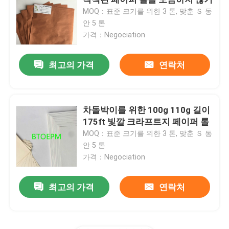
MOQ：표준 크기를 위한 3 톤, 맞춘 Ｓ 동
안 5 톤
일시적 보호하는 바닥 덮개
가격：Negociation
검은 마분지 종이
최고의 가격
연락처
통기성 접착 테이프
차돌박이를 위한 100g 110g 길이
175ft 빛깔 크라프트지 페이퍼 롤
포장롤 용지
MOQ：표준 크기를 위한 3 톤, 맞춘 Ｓ 동
안 5 톤
검은 코트지
가격：Negociation
최고의 가격
연락처
착색된 페이퍼 롤
재활용된 마분지 종이