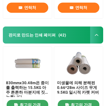
연락처
연락처
판지로 만드는 인쇄 페이퍼
(42)
830mmx30.48m은 종이
미생물에 의해 분해된
를 출력하는 15.5KG 아
0.66*28m 사이즈 무게
주 튼튼하 마분지에 짓
9.5KG 일시적 카펫 커버
누릅니다
최고의 가격
최고의 가격