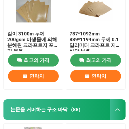
길이 3100m 두께
787*1092mm
200gsm 미생물에 의해
889*1194mm 두께 0.1
분해된 크라프트지 포장
밀리미터 크라프트 지
지 묶음
바닥 보호
최고의 가격
최고의 가격
연락처
연락처
논문을 커버하는 구조 바닥
(88)