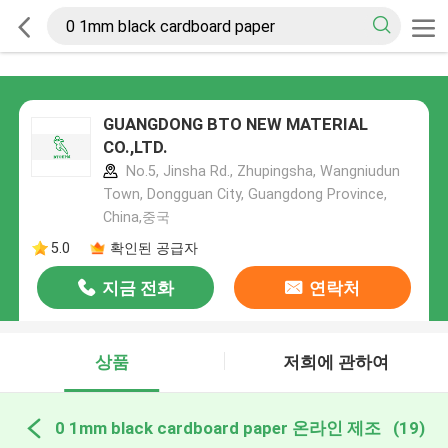
GUANGDONG BTO NEW MATERIAL
CO.,LTD.
No.5, Jinsha Rd., Zhupingsha, Wangniudun
Town, Dongguan City, Guangdong Province,
China,중국
5.0
확인된 공급자
지금 전화
연락처
상품
저희에 관하여
0 1mm black cardboard paper 온라인 제조
(19)