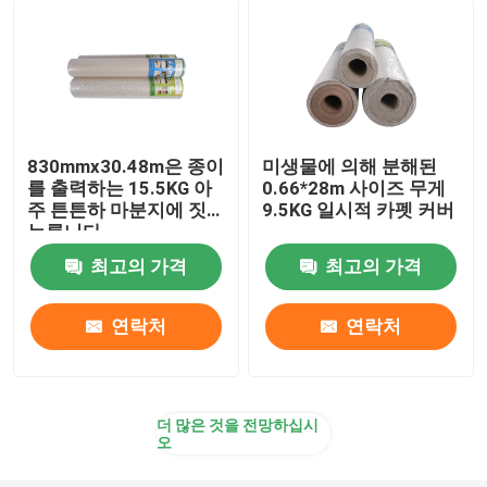
830mmx30.48m은 종이
미생물에 의해 분해된
를 출력하는 15.5KG 아
0.66*28m 사이즈 무게
주 튼튼하 마분지에 짓
9.5KG 일시적 카펫 커버
누릅니다
최고의 가격
최고의 가격
연락처
연락처
더 많은 것을 전망하십시
오