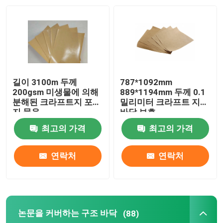
공장 여행
품질 관리
길이 3100m 두께
787*1092mm
연락주세요
200gsm 미생물에 의해
889*1194mm 두께 0.1
분해된 크라프트지 포장
밀리미터 크라프트 지
지 묶음
바닥 보호
인용문을 요구하세요
최고의 가격
최고의 가격
보호 논문에 바닥을 깔기
연락처
연락처
일시적 바닥 보호 명부
논문을 커버하는 구조 바닥
(88)
크라프트 지 바닥 보호