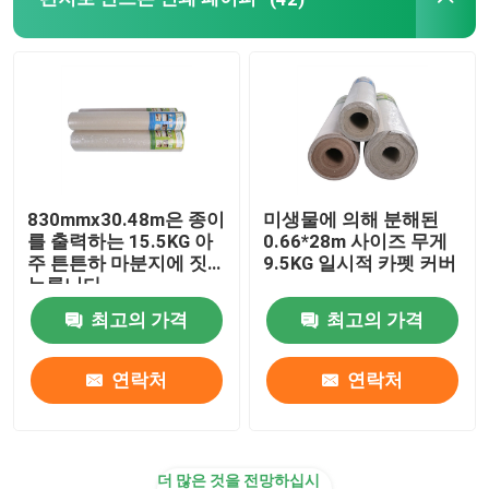
검은 코트지
착색된 페이퍼 롤
재활용된 마분지 종이
830mmx30.48m은 종이
미생물에 의해 분해된
를 출력하는 15.5KG 아
0.66*28m 사이즈 무게
검사 라이너 논문
주 튼튼하 마분지에 짓
9.5KG 일시적 카펫 커버
누릅니다
최고의 가격
최고의 가격
석고 석고 분말
연락처
연락처
일시적 바닥 보호
더 많은 것을 전망하십시