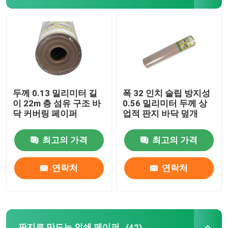
논문을 커버하는 구조 바닥
판지로 만드는 인쇄 페이퍼
방수 바닥 시트
두께 0.13 밀리미터 길
폭 32 인치 슬립 방지성
이 22m 층 섬유 구조 바
0.56 밀리미터 두께 상
닥 커버링 페이퍼
업적 판지 바닥 덮개
일시적 보호하는 바닥 덮개
최고의 가격
최고의 가격
검은 마분지 종이
연락처
연락처
통기성 접착 테이프
포장롤 용지
판지로 만드는 인쇄 페이퍼
(42)