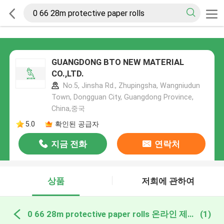
GUANGDONG BTO NEW MATERIAL
CO.,LTD.
No.5, Jinsha Rd., Zhupingsha, Wangniudun
Town, Dongguan City, Guangdong Province,
China,중국
5.0
확인된 공급자
지금 전화
연락처
상품
저희에 관하여
0 66 28m protective paper rolls 온라인 제조
(1)