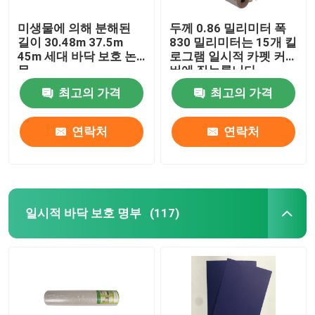
미생물에 의해 분해된
두께 0.86 밀리미터 폭
길이 30.48m 37.5m
830 밀리미터는 15개 킬
45m 세대 바닥 보호 논
로그램 일시적 카펫 커
문
버에 짓누릅니다
최고의 가격
최고의 가격
연락처
연락처
일시적 바닥 보호 명부
(117)