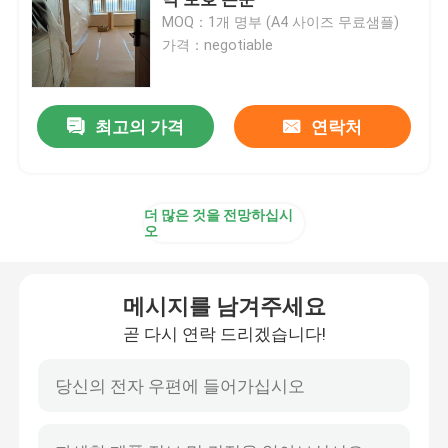
MOQ：1개 명부 (A4 사이즈 무료샘플)
가격：negotiable
논문을 커버하는 구조 바닥
판지로 만드는 인쇄 페이퍼
최고의 가격
연락처
방수 바닥 시트
더 많은 것을 전망하십시
오
일시적 보호하는 바닥 덮개
메시지를 남겨주세요
검은 마분지 종이
곧 다시 연락 드리겠습니다!
통기성 접착 테이프
포장롤 용지