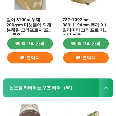
길이 3100m 두께
787*1092mm
200gsm 미생물에 의해
889*1194mm 두께 0.1
분해된 크라프트지 포장
밀리미터 크라프트 지
지 묶음
바닥 보호
최고의 가격
최고의 가격
연락처
연락처
논문을 커버하는 구조 바닥
(88)