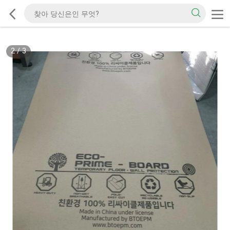
2
/
3