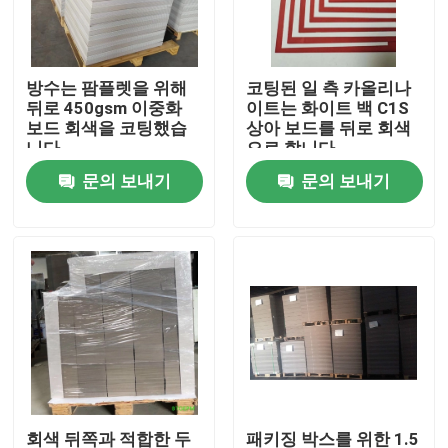
공장 여행
방수는 팜플렛을 위해
코팅된 일 측 카올리나
뒤로 450gsm 이중화
이트는 화이트 백 C1S
품질 관리
보드 회색을 코팅했습
상아 보드를 뒤로 회색
니다
으로 합니다
문의 보내기
문의 보내기
연락주세요
인용문을 요구하세요
보호 논문에 바닥을 깔기
일시적 바닥 보호 명부
크라프트 지 바닥 보호
회색 뒤쪽과 적합한 두
패키징 박스를 위한 1.5