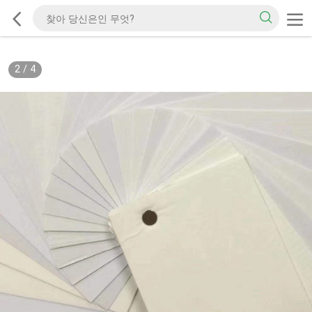
2
/
4