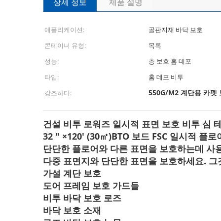
상세 정보
제품 설명
애플리케이션:
골판지재 바닥 보호
콘테이너 유형:
목록
성능:
층 보호 홈 데포
타입:
홈 데포 비투
550G/M2 계단용 카펫
강조하다:
건설 비투 로워즈 일시적 표면 보호 비투 심 
32 " ×120' (30㎡)BTO 보드 FSC 일
단단한 플로어와 다른 표면을 보호하는데 사용됩
다중 표면지와 단단한 표면을 보호하세요. 그것
가설 계단 보호
도어 프레임 보호 가드들
비투 바닥 보호 로즈
바닥 보호 소재