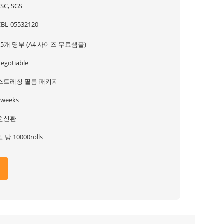
FSC, SGS
CBL-05532120
25개 명부 (A4 사이즈 무료샘플)
negotiable
스트레칭 필름 패키지
4weeks
전신환
일 당 10000rolls