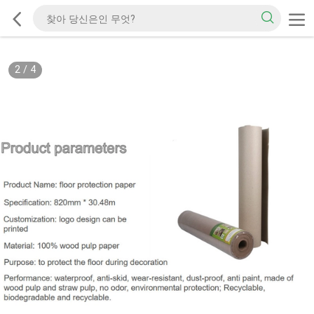
2
/
4