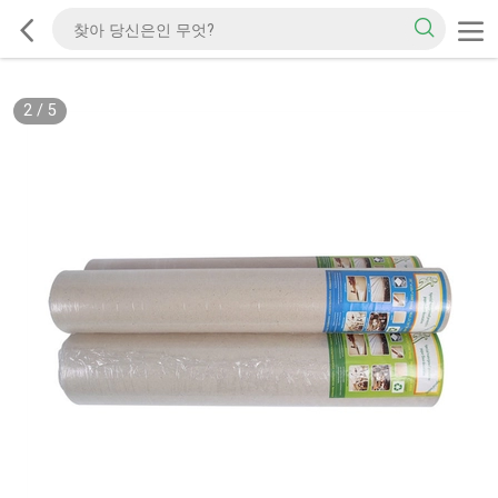
2
/
5