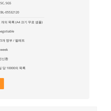
FSC, SGS
CBL-05532120
1 개의 목록 (A4 크기 무료 샘플)
negotiable
25개 명부 / 팔레트
1week
전신환
일 당 10000의 목록