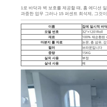
1로 바닥과 벽 보호를 제공할 때, 홈 에디션
과중한 업무 그러나 15 퍼센트 희석제, 그것이
이름
집에 일시적 바닥
모델 번호
32"×120'/Roll
재료
100% 재순환된
마분지 롤 자료
논문, 층 섬유, 
컬러
브라운입니다
중량
15KG
실외 사용
부정
실내 사용
예