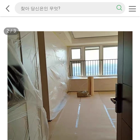
2
/
3